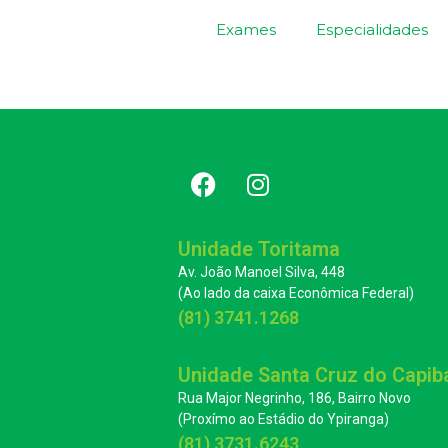
Exames
Especialidades
Unidade Toritama
Av. João Manoel Silva, 448
(Ao lado da caixa Econômica Federal)
(81) 3741.1268
Unidade Santa Cruz do Capib
Rua Major Negrinho, 186, Bairro Novo
(Proxímo ao Estádio do Ypiranga)
(81) 3731.6243