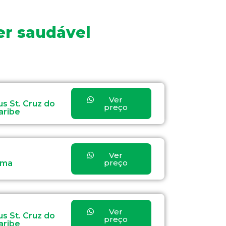
er saudável
Ver
s St. Cruz do
preço
aribe
Ver
preço
ama
Ver
s St. Cruz do
preço
aribe