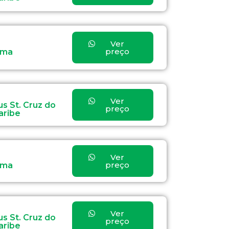
Ver
preço
ama
Ver
s St. Cruz do
preço
aribe
Ver
preço
ama
Ver
s St. Cruz do
preço
aribe