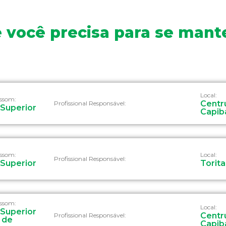
 você precisa para se mant
Local:
assom:
Centru
Profissional Responsável:
Superior
Capib
assom:
Local:
Profissional Responsável:
Superior
Torit
assom:
Local:
Superior
Centru
Profissional Responsável:
 de
Capib