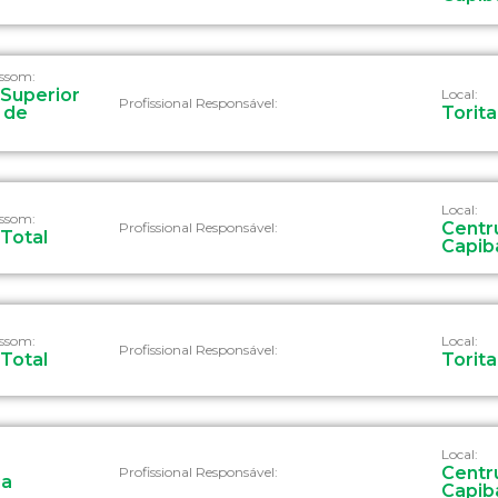
assom:
Superior
Local:
Profissional Responsável:
 de
Torit
Local:
assom:
Centru
Profissional Responsável:
Total
Capib
assom:
Local:
Profissional Responsável:
Total
Torit
Local:
Centru
Profissional Responsável:
ia
Capib