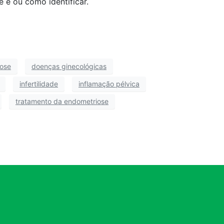
 é ou como identificar.
iose
doenças ginecológicas
infertilidade
inflamação pélvica
tratamento da endometriose