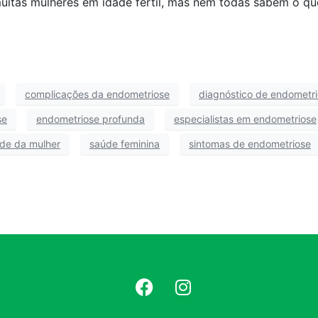
itas mulheres em idade fértil, mas nem todas sabem o que
complicações da endometriose
diagnóstico de endometr
se
endometriose profunda
especialistas em endometriose
de da mulher
saúde feminina
sintomas de endometriose