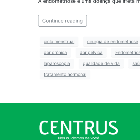
A endometriose é uma doença que afeta mu
Continue reading
ciclo menstrual
cirurgia de endometriose
dor crônica
dor pélvica
Endometrio
laparoscopia
qualidade de vida
saú
tratamento hormonal