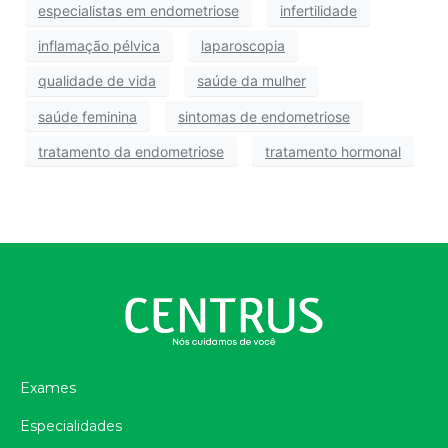
especialistas em endometriose
infertilidade
inflamação pélvica
laparoscopia
qualidade de vida
saúde da mulher
saúde feminina
sintomas de endometriose
tratamento da endometriose
tratamento hormonal
Exames
Especialidades